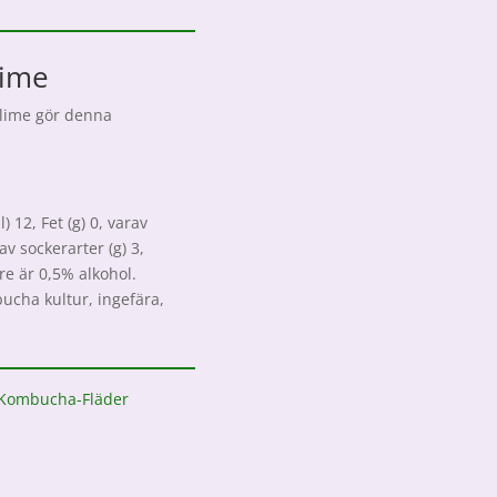
Lime
 lime gör denna
 12, Fet (g) 0, varav
av sockerarter (g) 3,
dre är 0,5% alkohol.
ucha kultur, ingefära,