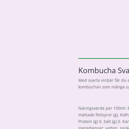
Kombucha Svar
Med svarta vinbär får du 
kombuchan som många up
Näringsvärde per 100ml: Ene
mättade fettsyror (g), Kolh
Protein (g) 0, Salt (g) 0. 
Ingredienser: vatten, soc