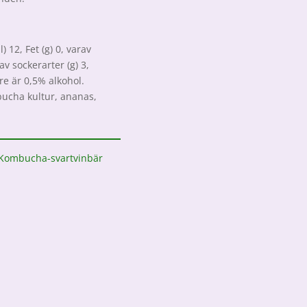
 12, Fet (g) 0, varav
av sockerarter (g) 3,
dre är 0,5% alkohol.
bucha kultur, ananas,