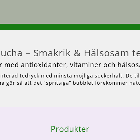
cha – Smakrik & Hälsosam t
r med antioxidanter, vitaminer och häls
terad tedryck med minsta möjliga sockerhalt. De til
na gör så att det ”spritsiga” bubblet förekommer natu
Produkter