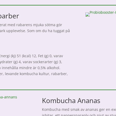
barber
nerat med rabarens mjuka sötma gör
tark upplevelse. Som om du ha tuggat på
rgi (kj) 51 (kcal) 12, Fet (g) 0, varav
ydrater (g) 4, varav sockerarter (g) 3,
Kan innehålla mindre är 0,5% alkohol.
ker, levande kombucha kultur, rabarber,
Kombucha Ananas
Kombucha med smak av ananas ger en exot
isbitar, ett pappersparaply och njut av st