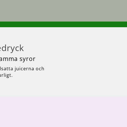
edryck
osamma syror
lsatta juicerna och
rligt.