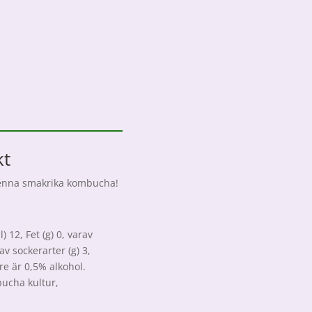
kt
v denna smakrika kombucha!
 12, Fet (g) 0, varav
av sockerarter (g) 3,
dre är 0,5% alkohol.
bucha kultur,