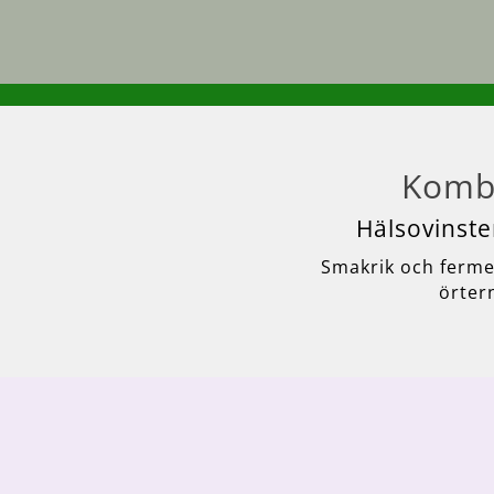
Kombu
Hälsovinste
Smakrik och fermen
örter