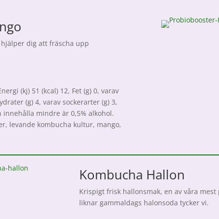
ngo
jälper dig att fräscha upp
rgi (kj) 51 (kcal) 12, Fet (g) 0, varav
ydrater (g) 4, varav sockerarter (g) 3,
Kan innehålla mindre är 0,5% alkohol.
ker, levande kombucha kultur, mango,
Kombucha Hallon
Krispigt frisk hallonsmak, en av våra mes
liknar gammaldags halonsoda tycker vi.