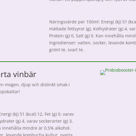
Näringsvärde per 100ml: Energi (kj) 51 (kcal)
mättade fettsyror (g), Kolhydrater (g) 4, var
Protein (g) 0, Salt (g) 0. Kan innehålla min
Ingredienser: vatten, socker, levande kom
grönt te, svart te.
ta vinbär
en mogen, djup och distinkt smak i
pskattar!
rgi (kj) 51 (kcal) 12, Fet (g) 0, varav
ydrater (g) 4, varav sockerarter (g) 3,
Kan innehålla mindre är 0,5% alkohol.
ker, levande kombucha kultur, svarta