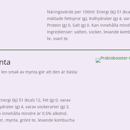
Näringsvärde per 100ml: Energi (kj) 51 (kcal)
mättade fettsyror (g), Kolhydrater (g) 4, var
Protein (g) 0, Salt (g) 0. Kan innehålla min
Ingredienser: vatten, socker, levande komb
te, svart te.
nta
t len smak av mynta gör att den är bästa
rgi (kj) 51 (kcal) 12, Fet (g) 0, varav
ydrater (g) 4, varav sockerarter (g) 3,
Kan innehålla mindre är 0,5% alkohol.
ker, mynta, grönt te, levande kombucha