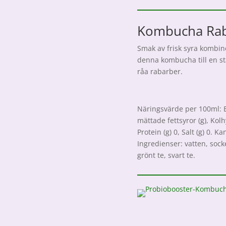
Kombucha Ra
Smak av frisk syra kombi
denna kombucha till en s
råa rabarber.
Näringsvärde per 100ml: Ene
mättade fettsyror (g), Kolh
Protein (g) 0, Salt (g) 0. 
Ingredienser: vatten, soc
grönt te, svart te.