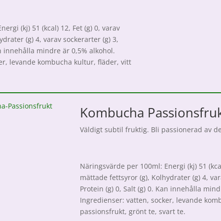
rgi (kj) 51 (kcal) 12, Fet (g) 0, varav
ydrater (g) 4, varav sockerarter (g) 3,
Kan innehålla mindre är 0,5% alkohol.
er, levande kombucha kultur, fläder, vitt
Kombucha Passionsfru
Väldigt subtil fruktig. Bli passionerad a
Näringsvärde per 100ml: Energi (kj) 51 (kcal)
mättade fettsyror (g), Kolhydrater (g) 4, var
Protein (g) 0, Salt (g) 0. Kan innehålla min
Ingredienser: vatten, socker, levande kom
passionsfrukt, grönt te, svart te.