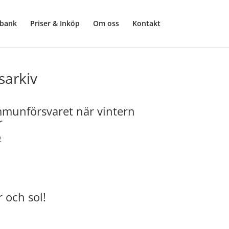
sbank
Priser & Inköp
Om oss
Kontakt
sarkiv
mmunförsvaret när vintern
r
2
och sol!