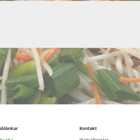
bblänkar
Kontakt
bucha
ProbioBooster