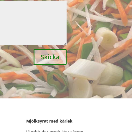
Skicka
Mjölksyrat med kärlek
Vi erbjuder produkter såsom