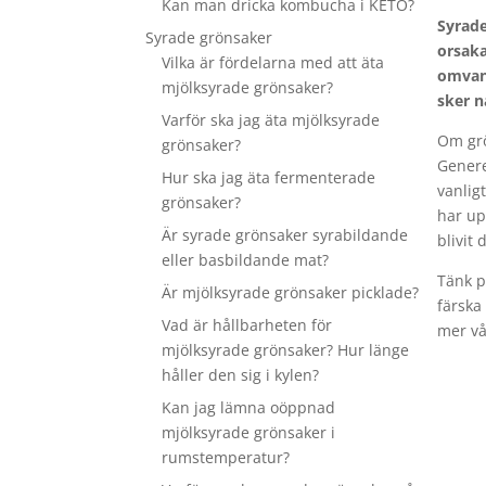
Kan man dricka kombucha i KETO?
Syrade
Syrade grönsaker
orsaka
Vilka är fördelarna med att äta
omvand
mjölksyrade grönsaker?
sker n
Varför ska jag äta mjölksyrade
Om grö
grönsaker?
Genere
Hur ska jag äta fermenterade
vanlig
grönsaker?
har up
Är syrade grönsaker syrabildande
blivit 
eller basbildande mat?
Tänk p
Är mjölksyrade grönsaker picklade?
färska
Vad är hållbarheten för
mer vå
mjölksyrade grönsaker? Hur länge
håller den sig i kylen?
Kan jag lämna oöppnad
mjölksyrade grönsaker i
rumstemperatur?