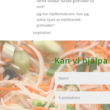
Varför smakar syrade grönsaker så
surt?
Jag har mjölkintolerans. Kan jag
också njuta av mjölksyrade
grönsaker?
Inspiration
Kan vi hjälpa