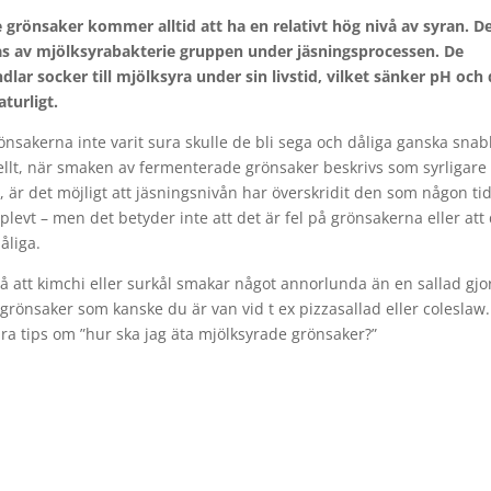
 grönsaker kommer alltid att ha en relativt hög nivå av syran. D
s av mjölksyrabakterie gruppen under jäsningsprocessen. De
lar socker till mjölksyra under sin livstid, vilket sänker pH och 
aturligt.
nsakerna inte varit sura skulle de bli sega och dåliga ganska snab
llt, när smaken av fermenterade grönsaker beskrivs som syrligare
t, är det möjligt att jäsningsnivån har överskridit den som någon ti
plevt – men det betyder inte att det är fel på grönsakerna eller att
dåliga.
å att kimchi eller surkål smakar något annorlunda än en sallad gjo
 grönsaker som kanske du är van vid t ex pizzasallad eller coleslaw.
ra tips om ”hur ska jag äta mjölksyrade grönsaker?”