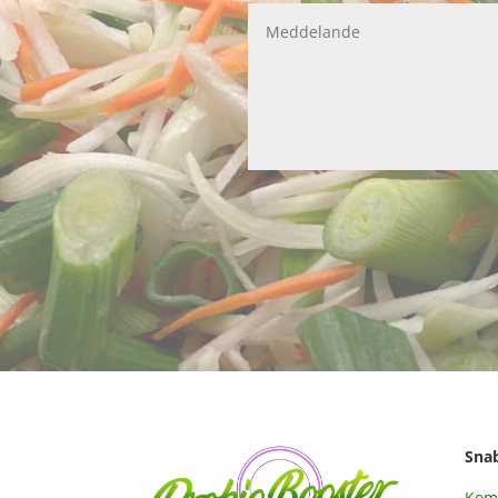
Sna
Kom