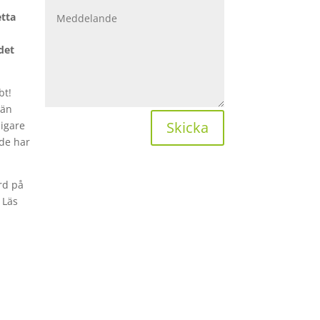
etta
det
bt!
 än
Skicka
digare
 de har
rd på
 Läs